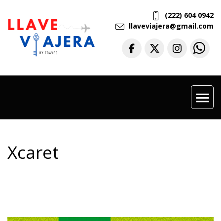
(222) 604 0942
llaveviajera@gmail.com
menu
Xcaret