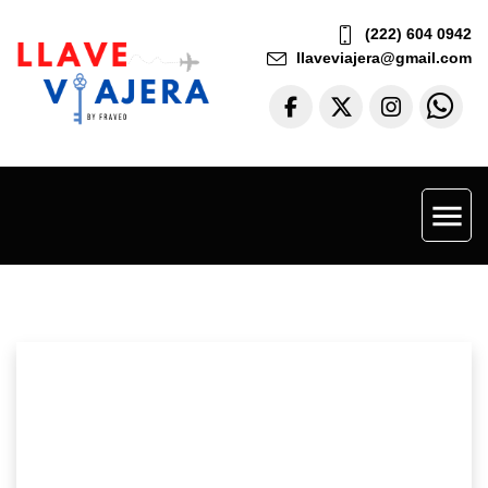
(222) 604 0942
llaveviajera@gmail.com
menu